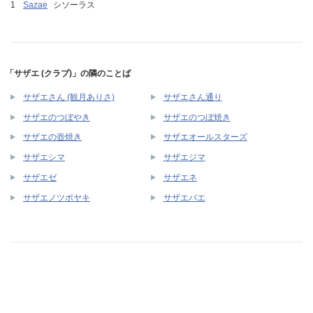
Sazae
シソーラス
「サザエ (クラブ)」の隣のことば
サザエさん (観月ありさ)
サザエさん通り
サザエのつぼやき
サザエのつぼ焼き
サザエの壺焼き
サザエオールスターズ
サザエシマ
サザエジマ
サザエゼ
サザエネ
サザエノツボヤキ
サザエバエ