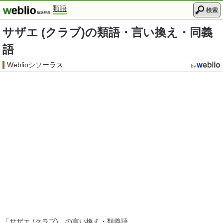
類語
検索
サザエ (クラブ)の類語・言い換え・同義
語
Weblioシソーラス
「
サザエ (クラブ)
」の言い換え・類義語