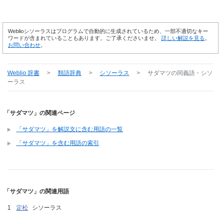
Weblioシソーラスはプログラムで自動的に生成されているため、一部不適切なキー
ワードが含まれていることもあります。ご了承くださいませ。
詳しい解説を見る
。
お問い合わせ
。
Weblio 辞書
>
類語辞典
>
シソーラス
>
サダマツ
の同義語・シソ
ーラス
「サダマツ」の関連ページ
「サダマツ」を解説文に含む用語の一覧
「サダマツ」を含む用語の索引
「サダマツ」の関連用語
定松
シソーラス