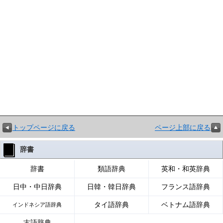
トップページに戻る
ページ上部に戻る
辞書
辞書
類語辞典
英和・和英辞典
日中・中日辞典
日韓・韓日辞典
フランス語辞典
タイ語辞典
ベトナム語辞典
インドネシア語辞典
古語辞典