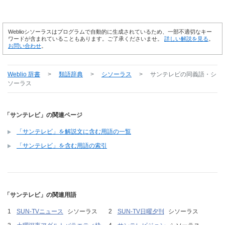
Weblioシソーラスはプログラムで自動的に生成されているため、一部不適切なキー
ワードが含まれていることもあります。ご了承くださいませ。
詳しい解説を見る
。
お問い合わせ
。
Weblio 辞書
>
類語辞典
>
シソーラス
>
サンテレビ
の同義語・シ
ソーラス
「サンテレビ」の関連ページ
「サンテレビ」を解説文に含む用語の一覧
「サンテレビ」を含む用語の索引
「サンテレビ」の関連用語
SUN-TVニュース
シソーラス
SUN-TV日曜夕刊
シソーラス