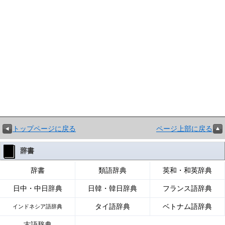
トップページに戻る
ページ上部に戻る
辞書
辞書
類語辞典
英和・和英辞典
日中・中日辞典
日韓・韓日辞典
フランス語辞典
タイ語辞典
ベトナム語辞典
インドネシア語辞典
古語辞典