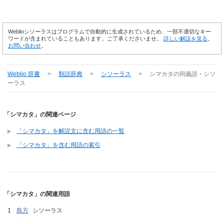
Weblioシソーラスはプログラムで自動的に生成されているため、一部不適切なキー
ワードが含まれていることもあります。ご了承くださいませ。
詳しい解説を見る
。
お問い合わせ
。
Weblio 辞書
>
類語辞典
>
シソーラス
>
シマカタ
の同義語・シソ
ーラス
「シマカタ」の関連ページ
「シマカタ」を解説文に含む用語の一覧
「シマカタ」を含む用語の索引
「シマカタ」の関連用語
島方
シソーラス