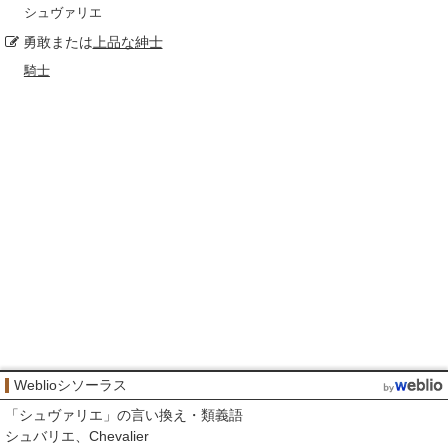
シュヴァリエ
勇敢または
上品な
紳士
騎士
Weblioシソーラス
「
シュヴァリエ
」の言い換え・類義語
シュバリエ
Chevalier