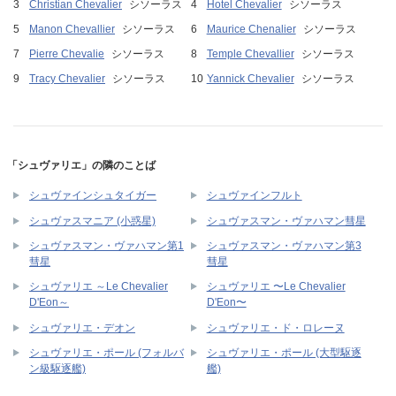
Christian Chevalier
シソーラス
Hotel Chevalier
シソーラス
Manon Chevallier
シソーラス
Maurice Chenalier
シソーラス
Pierre Chevalie
シソーラス
Temple Chevallier
シソーラス
Tracy Chevalier
シソーラス
Yannick Chevalier
シソーラス
「シュヴァリエ」の隣のことば
シュヴァインシュタイガー
シュヴァインフルト
シュヴァスマニア (小惑星)
シュヴァスマン・ヴァハマン彗星
シュヴァスマン・ヴァハマン第1
シュヴァスマン・ヴァハマン第3
彗星
彗星
シュヴァリエ ～Le Chevalier
シュヴァリエ 〜Le Chevalier
D'Eon～
D'Eon〜
シュヴァリエ・デオン
シュヴァリエ・ド・ロレーヌ
シュヴァリエ・ポール (フォルバ
シュヴァリエ・ポール (大型駆逐
ン級駆逐艦)
艦)