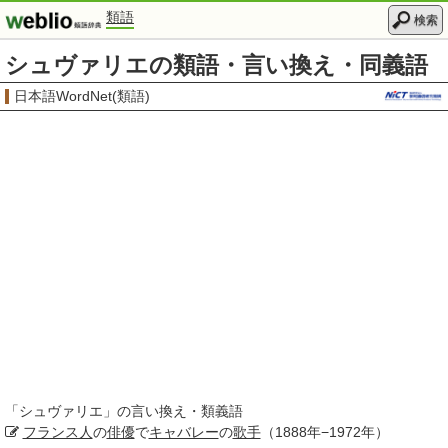
類語
検索
シュヴァリエの類語・言い換え・同義語
日本語WordNet(類語)
「
シュヴァリエ
」の言い換え・類義語
フランス人
の
俳優
で
キャバレー
の
歌手
（1888年−1972年）