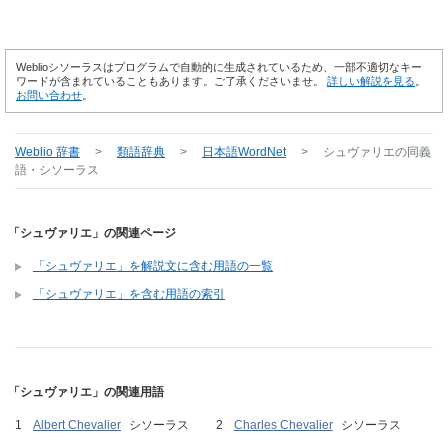
Weblioシソーラスはプログラムで自動的に生成されているため、一部不適切なキー
ワードが含まれていることもあります。ご了承くださいませ。
詳しい解説を見る
。
お問い合わせ
。
Weblio 辞書
>
類語辞典
>
日本語WordNet
>
シュヴァリエ
の同義
語・シソーラス
「シュヴァリエ」の関連ページ
「シュヴァリエ」を解説文に含む用語の一覧
「シュヴァリエ」を含む用語の索引
「シュヴァリエ」の関連用語
Albert Chevalier
シソーラス
Charles Chevalier
シソーラス