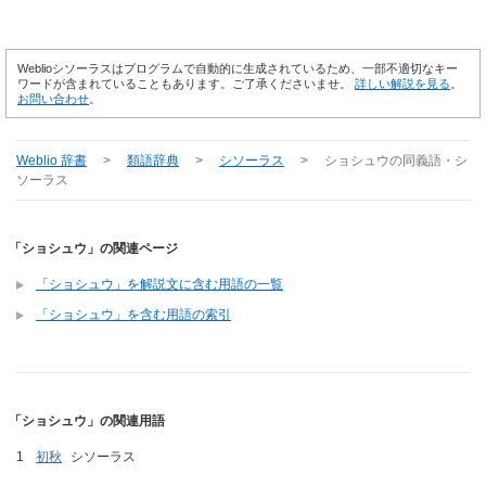
Weblioシソーラスはプログラムで自動的に生成されているため、一部不適切なキー
ワードが含まれていることもあります。ご了承くださいませ。
詳しい解説を見る
。
お問い合わせ
。
Weblio 辞書
>
類語辞典
>
シソーラス
>
ショシュウ
の同義語・シ
ソーラス
「ショシュウ」の関連ページ
「ショシュウ」を解説文に含む用語の一覧
「ショシュウ」を含む用語の索引
「ショシュウ」の関連用語
初秋
シソーラス