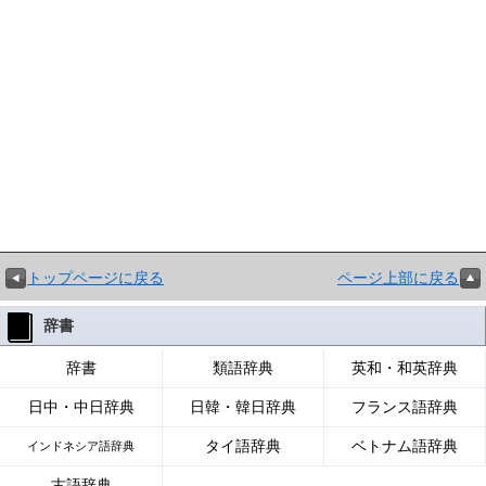
トップページに戻る
ページ上部に戻る
辞書
辞書
類語辞典
英和・和英辞典
日中・中日辞典
日韓・韓日辞典
フランス語辞典
タイ語辞典
ベトナム語辞典
インドネシア語辞典
古語辞典