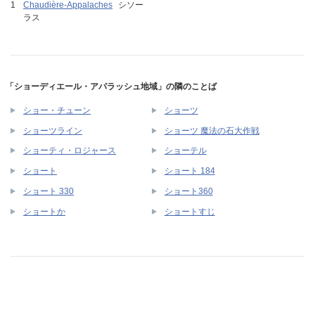
Chaudière-Appalaches
シソー
ラス
「ショーディエール・アパラッシュ地域」の隣のことば
ショー・チューン
ショーツ
ショーツライン
ショーツ 魔法の石大作戦
ショーティ・ロジャース
ショーテル
ショート
ショート 184
ショート 330
ショート360
ショートか
ショートすじ