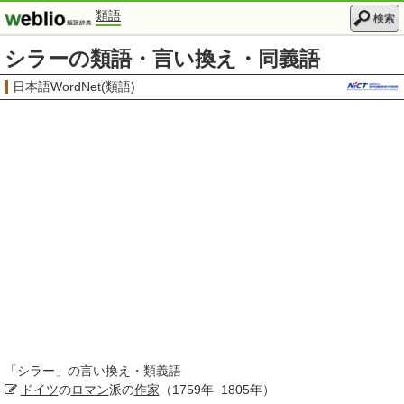
類語
検索
シラーの類語・言い換え・同義語
日本語WordNet(類語)
「
シラー
」の言い換え・類義語
ドイツ
の
ロマン
派の
作家
（1759年−1805年）