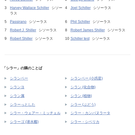
Harvey Wallace Schiller
シソー
Joel Schiller
シソーラス
ラス
Passirano
シソーラス
Phil Schiller
シソーラス
Robert J. Shiller
シソーラス
Robert James Shiller
シソーラス
Robert Shiller
シソーラス
Schiller test
シソーラス
「シラー」の隣のことば
シランペー
シランペー (小惑星)
シランヨ
シラン (化合物)
シラン属
シラン (植物)
シラーっとした
シラー (ぶどう)
シラー・ウェアー・ミッチェル
シラー・カンパヌラータ
シラーゴ (潜水艦)
シラー・シベリカ