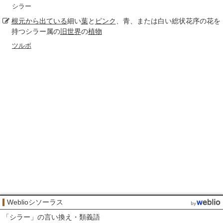
シラー
根元から
出ている
細い
葉
と
ピンク
、青、または白い総状花序の花を
持つシラー属の
旧世界
の
植物
ツルボ
Weblioシソーラス
「
シラー
」の言い換え・類義語