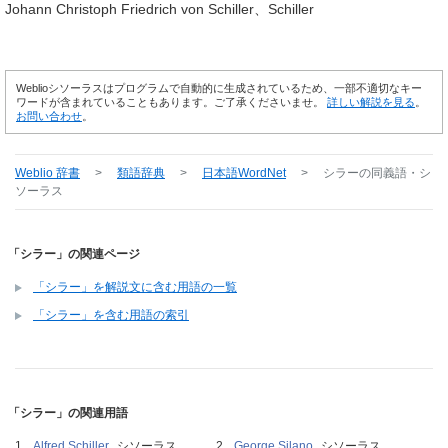
Johann Christoph Friedrich von Schiller
Schiller
Weblioシソーラスはプログラムで自動的に生成されているため、一部不適切なキー
ワードが含まれていることもあります。ご了承くださいませ。
詳しい解説を見る
。
お問い合わせ
。
Weblio 辞書
>
類語辞典
>
日本語WordNet
>
シラー
の同義語・シ
ソーラス
「シラー」の関連ページ
「シラー」を解説文に含む用語の一覧
「シラー」を含む用語の索引
「シラー」の関連用語
Alfred Schiller
シソーラス
George Silano
シソーラス