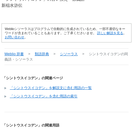
新稲水滸伝
Weblioシソーラスはプログラムで自動的に生成されているため、一部不適切なキー
ワードが含まれていることもあります。ご了承くださいませ。
詳しい解説を見る
。
お問い合わせ
。
Weblio 辞書
>
類語辞典
>
シソーラス
>
シントウスイコデン
の同
義語・シソーラス
「シントウスイコデン」の関連ページ
「シントウスイコデン」を解説文に含む用語の一覧
「シントウスイコデン」を含む用語の索引
「シントウスイコデン」の関連用語