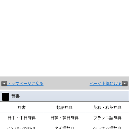
トップページに戻る
ページ上部に戻る
辞書
辞書
類語辞典
英和・和英辞典
日中・中日辞典
日韓・韓日辞典
フランス語辞典
タイ語辞典
ベトナム語辞典
インドネシア語辞典