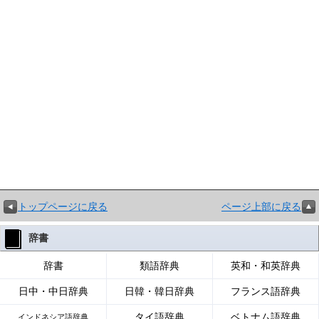
トップページに戻る
ページ上部に戻る
辞書
辞書
類語辞典
英和・和英辞典
日中・中日辞典
日韓・韓日辞典
フランス語辞典
タイ語辞典
ベトナム語辞典
インドネシア語辞典