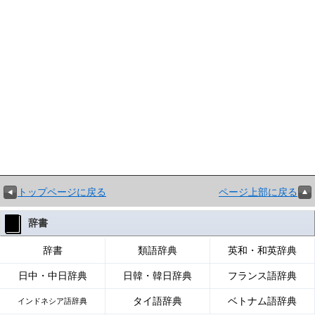
トップページに戻る
ページ上部に戻る
辞書
辞書
類語辞典
英和・和英辞典
日中・中日辞典
日韓・韓日辞典
フランス語辞典
タイ語辞典
ベトナム語辞典
インドネシア語辞典