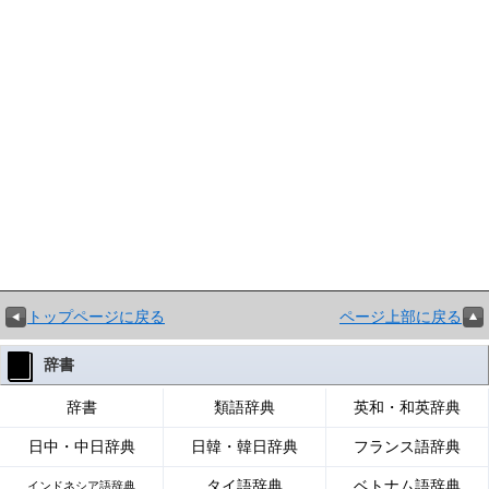
トップページに戻る
ページ上部に戻る
辞書
辞書
類語辞典
英和・和英辞典
日中・中日辞典
日韓・韓日辞典
フランス語辞典
タイ語辞典
ベトナム語辞典
インドネシア語辞典