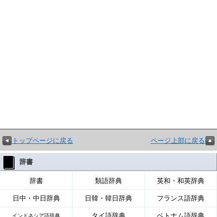
トップページに戻る
ページ上部に戻る
辞書
辞書
類語辞典
英和・和英辞典
日中・中日辞典
日韓・韓日辞典
フランス語辞典
タイ語辞典
ベトナム語辞典
インドネシア語辞典