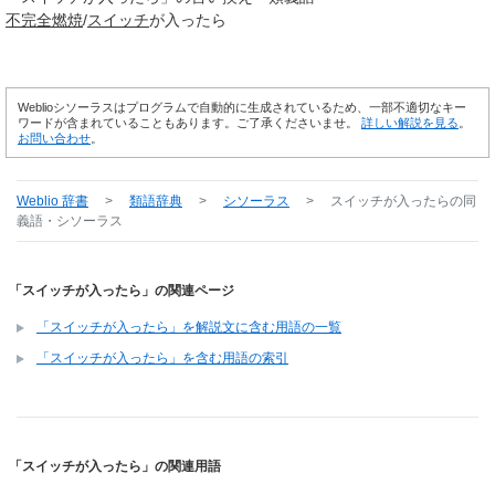
不完全燃焼
/
スイッチ
が入ったら
Weblioシソーラスはプログラムで自動的に生成されているため、一部不適切なキー
ワードが含まれていることもあります。ご了承くださいませ。
詳しい解説を見る
。
お問い合わせ
。
Weblio 辞書
>
類語辞典
>
シソーラス
>
スイッチが入ったら
の同
義語・シソーラス
「スイッチが入ったら」の関連ページ
「スイッチが入ったら」を解説文に含む用語の一覧
「スイッチが入ったら」を含む用語の索引
「スイッチが入ったら」の関連用語