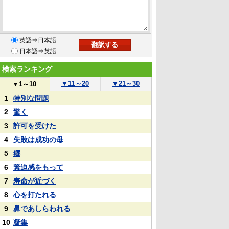
英語⇒日本語
日本語⇒英語
検索ランキング
▼
11～20
▼
21～30
▼
1～10
1
特別な問題
2
驚く
3
許可を受けた
4
失敗は成功の母
5
郷
6
緊迫感をもって
7
寿命が近づく
8
心を打たれる
9
鼻であしらわれる
10
凝集