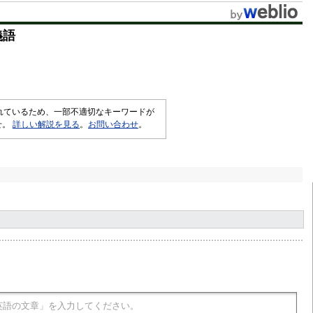
t
義語
e
されているため、一部不適切なキーワードが
せ。
詳しい解説を見る
。
お問い合わせ
。