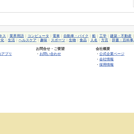
ネス
｜
業界用語
｜
コンピュータ
｜
電車
｜
自動車・バイク
｜
船
｜
工学
｜
建築・不動産
文化
｜
生活
｜
ヘルスケア
｜
趣味
｜
スポーツ
｜
生物
｜
食品
｜
人名
｜
方言
｜
辞書・百科事
お問合せ・ご要望
会社概要
のアプリ
・
お問い合わせ
・
公式企業ページ
・
会社情報
・
採用情報
©2026 GRAS Group, Inc.
RSS