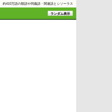
約410万語の類語や同義語・関連語とシソーラス