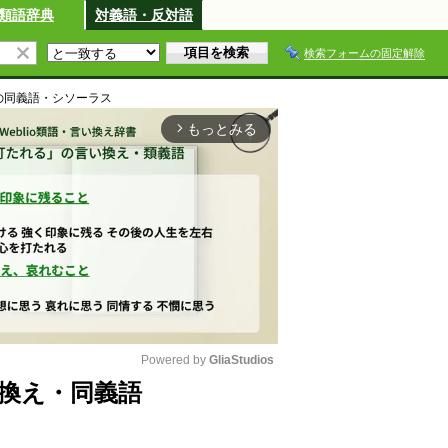
類語辞典
対義語・反対語
検索フォームの固定解除
の同義語・シソーラス
もっとみる
arrow_forward_ios
Powered by 
GliaStudios
換え・同義語
M
u