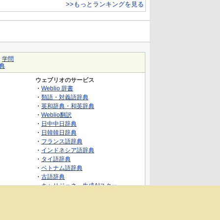
>>もっとランキングを見る
｜
学問
典
ウェブリオのサービス
・
Weblio 辞書
・
類語・対義語辞典
・
英和辞典・和英辞典
・
Weblio翻訳
・
日中中日辞典
・
日韓韓日辞典
・
フランス語辞典
・
インドネシア語辞典
・
タイ語辞典
・
ベトナム語辞典
・
古語辞典
・
キャリジェネ～生成AIスクー
ル・AIスキルでキャリアアップ～