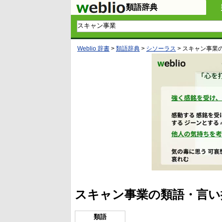
類語辞典
Weblio 辞書
>
類語辞典
>
シソーラス
>
スキャン事業
スキャン事業の類語・言い
類語