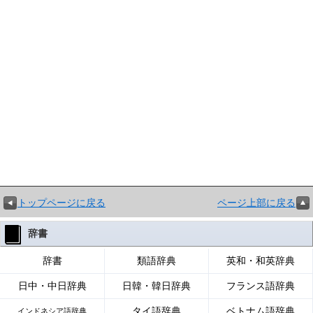
トップページに戻る
ページ上部に戻る
辞書
辞書
類語辞典
英和・和英辞典
日中・中日辞典
日韓・韓日辞典
フランス語辞典
タイ語辞典
ベトナム語辞典
インドネシア語辞典