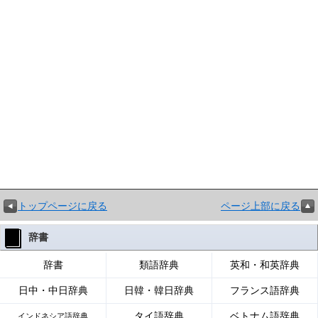
トップページに戻る
ページ上部に戻る
辞書
辞書
類語辞典
英和・和英辞典
日中・中日辞典
日韓・韓日辞典
フランス語辞典
タイ語辞典
ベトナム語辞典
インドネシア語辞典