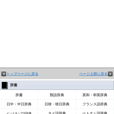
トップページに戻る
ページ上部に戻る
辞書
辞書
類語辞典
英和・和英辞典
日中・中日辞典
日韓・韓日辞典
フランス語辞典
タイ語辞典
ベトナム語辞典
インドネシア語辞典