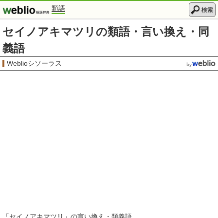
類語
検索
セイノアキマツリの類語・言い換え・同
義語
Weblioシソーラス
「
セイノアキマツリ
」の言い換え・類義語