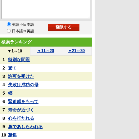
英語⇒日本語
日本語⇒英語
検索ランキング
▼
11～20
▼
21～30
▼
1～10
1
特別な問題
2
驚く
3
許可を受けた
4
失敗は成功の母
5
郷
6
緊迫感をもって
7
寿命が近づく
8
心を打たれる
9
鼻であしらわれる
10
凝集