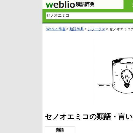
類語辞典
Weblio 辞書
>
類語辞典
>
シソーラス
>
セノオエミコ
セノオエミコの類語・言い
類語