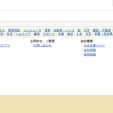
ネス
｜
業界用語
｜
コンピュータ
｜
電車
｜
自動車・バイク
｜
船
｜
工学
｜
建築・不動産
文化
｜
生活
｜
ヘルスケア
｜
趣味
｜
スポーツ
｜
生物
｜
食品
｜
人名
｜
方言
｜
辞書・百科事
お問合せ・ご要望
会社概要
のアプリ
・
お問い合わせ
・
公式企業ページ
・
会社情報
・
採用情報
©2026 GRAS Group, Inc.
RSS