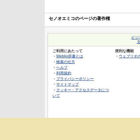
セノオエミコのページの著作権
ビジ
ご利用にあたって
便利な機能
・
Weblio辞書とは
・
ウェブリオ
・
検索の仕方
・
ヘルプ
・
利用規約
・
プライバシーポリシー
・
サイトマップ
・
クッキー・アクセスデータにつ
いて