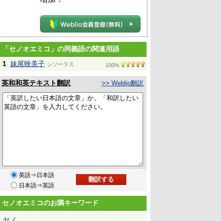
「セノオエミコ」の同義語の関連用語
1
妹尾映美子
シソーラス
100%
英和和英テキスト翻訳
>> Weblio翻訳
英語⇒日本語
日本語⇒英語
セノオエミコのお隣キーワード
セノ