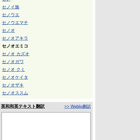
セノイ族
セノウエ
セノウエマチ
セノオ
セノオアキラ
セノオエミコ
セノオ カズオ
セノオガワ
セノオ クミ
セノオケイタ
セノオザキ
セノオススム
英和和英テキスト翻訳
>> Weblio翻訳