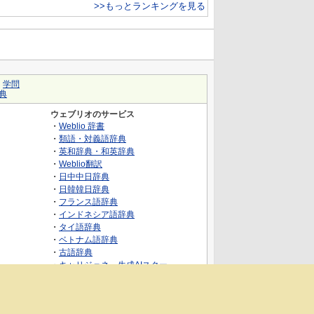
>>もっとランキングを見る
｜
学問
典
ウェブリオのサービス
・
Weblio 辞書
・
類語・対義語辞典
・
英和辞典・和英辞典
・
Weblio翻訳
・
日中中日辞典
・
日韓韓日辞典
・
フランス語辞典
・
インドネシア語辞典
・
タイ語辞典
・
ベトナム語辞典
・
古語辞典
・
キャリジェネ～生成AIスクー
ル・AIスキルでキャリアアップ～