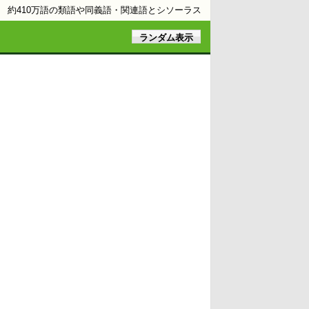
約410万語の類語や同義語・関連語とシソーラス