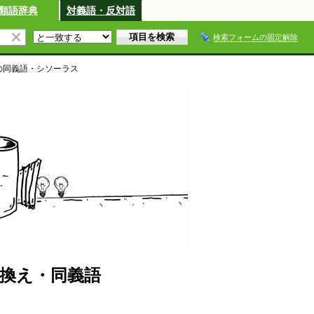
類語辞典
対義語・反対語
検索フォームの固定解除
の同義語・シソーラス
換え・同義語