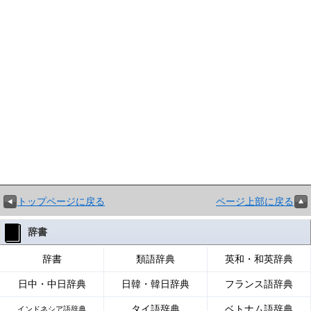
トップページに戻る
ページ上部に戻る
辞書
辞書
類語辞典
英和・和英辞典
日中・中日辞典
日韓・韓日辞典
フランス語辞典
タイ語辞典
ベトナム語辞典
インドネシア語辞典