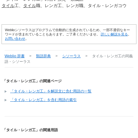
タイル
工
タイル
職
レンガ工
レンガ職
タイル・レンガコウ
Weblioシソーラスはプログラムで自動的に生成されているため、一部不適切なキー
ワードが含まれていることもあります。ご了承くださいませ。
詳しい解説を見る
。
お問い合わせ
。
Weblio 辞書
>
類語辞典
>
シソーラス
>
タイル・レンガ工
の同義
語・シソーラス
「タイル・レンガ工」の関連ページ
「タイル・レンガ工」を解説文に含む用語の一覧
「タイル・レンガ工」を含む用語の索引
「タイル・レンガ工」の関連用語