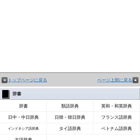
トップページに戻る
ページ上部に戻る
辞書
辞書
類語辞典
英和・和英辞典
日中・中日辞典
日韓・韓日辞典
フランス語辞典
タイ語辞典
ベトナム語辞典
インドネシア語辞典
古語辞典