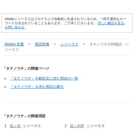
Weblioシソーラスはプログラムで自動的に生成されているため、一部不適切なキー
ワードが含まれていることもあります。ご了承くださいませ。
詳しい解説を見る
。
お問い合わせ
。
Weblio 辞書
>
類語辞典
>
シソーラス
>
タテノウチ
の同義語・シ
ソーラス
「タテノウチ」の関連ページ
「タテノウチ」を解説文に含む用語の一覧
「タテノウチ」を含む用語の索引
「タテノウチ」の関連用語
舘ノ内
シソーラス
舘ノ内甲
シソーラス