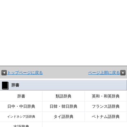
トップページに戻る
ページ上部に戻る
辞書
辞書
類語辞典
英和・和英辞典
日中・中日辞典
日韓・韓日辞典
フランス語辞典
タイ語辞典
ベトナム語辞典
インドネシア語辞典
古語辞典