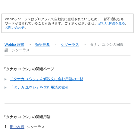
Weblioシソーラスはプログラムで自動的に生成されているため、一部不適切なキー
ワードが含まれていることもあります。ご了承くださいませ。
詳しい解説を見る
。
お問い合わせ
。
Weblio 辞書
>
類語辞典
>
シソーラス
>
タナカ ユウシ
の同義
語・シソーラス
「タナカ ユウシ」の関連ページ
「タナカ ユウシ」を解説文に含む用語の一覧
「タナカ ユウシ」を含む用語の索引
「タナカ ユウシ」の関連用語
田中友視
シソーラス