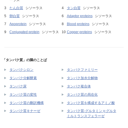
ーラス
たん白質
シソーラス
タン白質
シソーラス
卵白質
シソーラス
Adaptor proteins
シソーラス
Apoprotein
シソーラス
Blood proteins
シソーラス
Conjugated protein
シソーラス
Copper proteins
シソーラス
「タンパク質」の隣のことば
タンパクシロン
タンパクファミリー
タンパク分解酵素
タンパク加水分解物
タンパク尿
タンパク複合体
タンパク質の変性
タンパク質の局在化
タンパク質の翻訳機構
タンパク質を構成するアミノ酸
タンパク質-グルタミン γ-グルタ
タンパク質キナーゼ
ミルトランスフェラーゼ