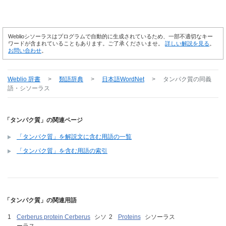
Weblioシソーラスはプログラムで自動的に生成されているため、一部不適切なキー
ワードが含まれていることもあります。ご了承くださいませ。
詳しい解説を見る
。
お問い合わせ
。
Weblio 辞書
>
類語辞典
>
日本語WordNet
>
タンパク質
の同義
語・シソーラス
「タンパク質」の関連ページ
「タンパク質」を解説文に含む用語の一覧
「タンパク質」を含む用語の索引
「タンパク質」の関連用語
Cerberus protein Cerberus
シソ
Proteins
シソーラス