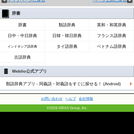
辞書
辞書
類語辞典
英和・和英辞典
日中・中日辞典
日韓・韓日辞典
フランス語辞典
タイ語辞典
ベトナム語辞典
インドネシア語辞典
古語辞典
Weblio公式アプリ
類語辞典アプリ - 同義語・対義語をすぐに探せる！ (Android)
お問い合わせ
ヘルプ
会社情報
©2026 GRAS Group, Inc.