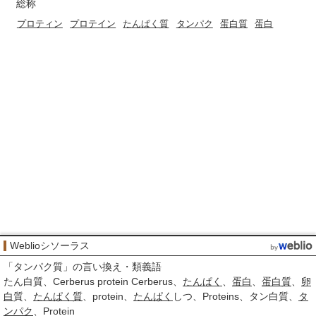
総称
プロティン
プロテイン
たんぱく質
タンパク
蛋白質
蛋白
Weblioシソーラス
「
タンパク質
」の言い換え・類義語
たん白質
Cerberus protein Cerberus
たんぱく
蛋白
蛋白質
卵
白
質
たんぱく質
protein
たんぱく
しつ
Proteins
タン白質
タ
ンパク
Protein