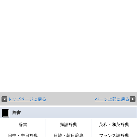
トップページに戻る
ページ上部に戻る
辞書
辞書
類語辞典
英和・和英辞典
日中・中日辞典
日韓・韓日辞典
フランス語辞典