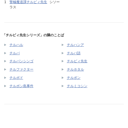
警極魔道課チルビィ先生
シソー
ラス
「チルビィ先生シリーズ」の隣のことば
チルハル
チルハンア
チルバ
チルバ語
チルパンシンゴ
チルビィ先生
チルファクター
チルホタル
チルボド
チルボン
チルボン島事件
チルミコシン