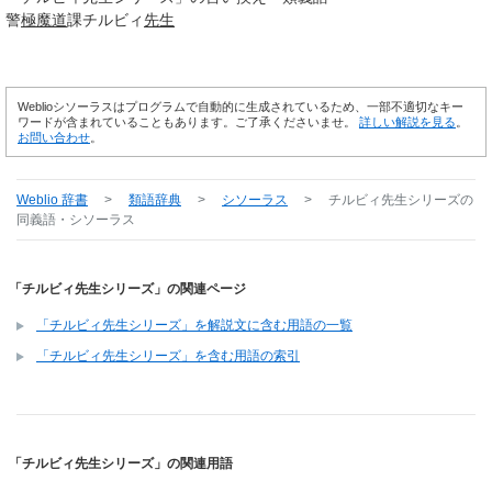
警
極
魔道
課チルビィ
先生
Weblioシソーラスはプログラムで自動的に生成されているため、一部不適切なキー
ワードが含まれていることもあります。ご了承くださいませ。
詳しい解説を見る
。
お問い合わせ
。
Weblio 辞書
>
類語辞典
>
シソーラス
>
チルビィ先生シリーズ
の
同義語・シソーラス
「チルビィ先生シリーズ」の関連ページ
「チルビィ先生シリーズ」を解説文に含む用語の一覧
「チルビィ先生シリーズ」を含む用語の索引
「チルビィ先生シリーズ」の関連用語