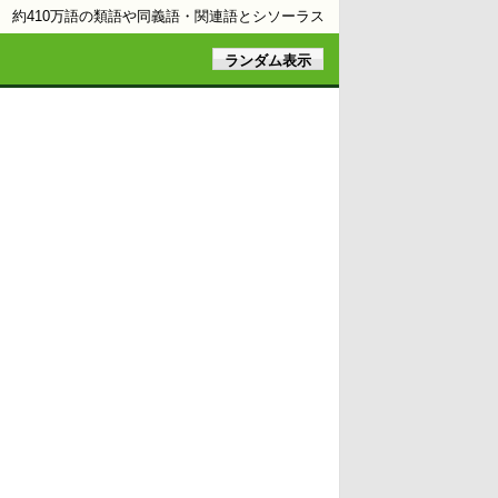
約410万語の類語や同義語・関連語とシソーラス