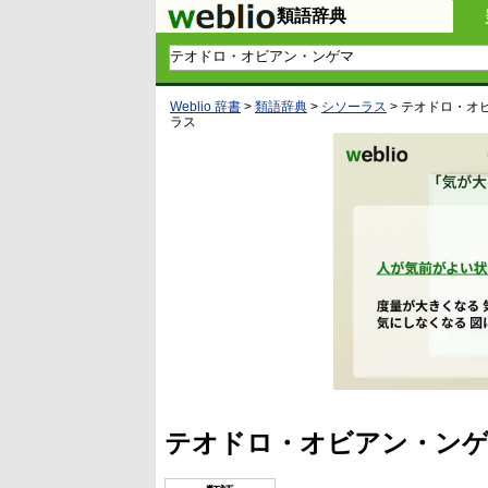
類語辞典
Weblio 辞書
>
類語辞典
>
シソーラス
>
テオドロ・オ
ラス
テオドロ・オビアン・ンゲ