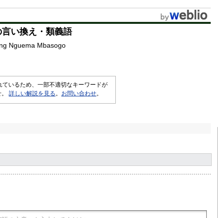
u
t
の言い換え・類義語
e
ang Nguema Mbasogo
されているため、一部不適切なキーワードが
せ。
詳しい解説を見る
。
お問い合わせ
。