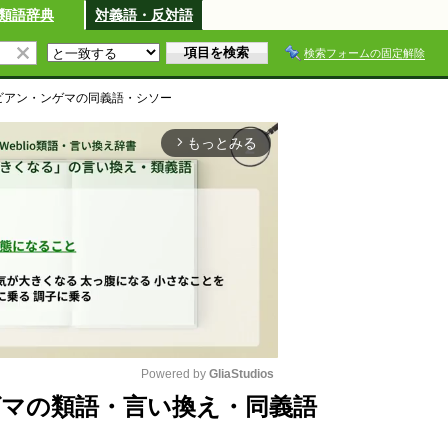
類語辞典
対義語・反対語
検索フォームの固定解除
ビアン・ンゲマ
の同義語・シソー
もっとみる
arrow_forward_ios
Powered by 
GliaStudios
マの類語・言い換え・同義語
M