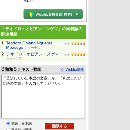
「テオドロ・オビアン・ンゲマ」の同義語の
関連用語
1
Teodoro Obiang Nguema
100%
Mbasogo
シソーラス
2
テオドロ・オビアン・ヌゲマ
100%
シソーラス
英和和英テキスト翻訳
>> Weblio翻訳
英語⇒日本語
日本語⇒英語