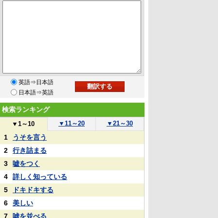
英語⇒日本語
日本語⇒英語
検索ランキング
▼
11～20
▼
21～30
▼
1～10
1
うそを言う
2
行き詰まる
3
嘘をつく
4
詳しく知っている
5
ドキドキする
6
美しい
7
嘘を並べる