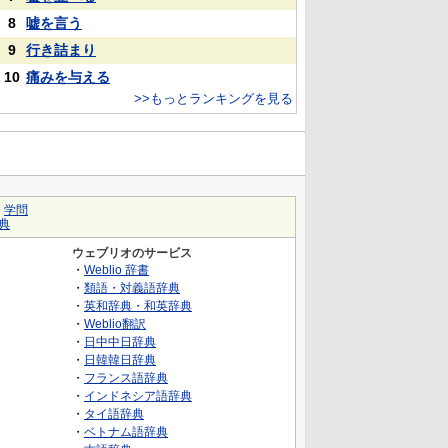
8
嘘を言う
9
行き詰まり
10
痛みを与える
>>もっとランキングを見る
｜
学問
典
ウェブリオのサービス
・
Weblio 辞書
・
類語・対義語辞典
・
英和辞典・和英辞典
・
Weblio翻訳
・
日中中日辞典
・
日韓韓日辞典
・
フランス語辞典
・
インドネシア語辞典
・
タイ語辞典
・
ベトナム語辞典