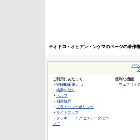
テオドロ・オビアン・ンゲマのページの著作
ビジ
ご利用にあたって
便利な機能
・
Weblio辞書とは
・
ウェブリオ
・
検索の仕方
・
ヘルプ
・
利用規約
・
プライバシーポリシー
・
サイトマップ
・
クッキー・アクセスデータにつ
いて