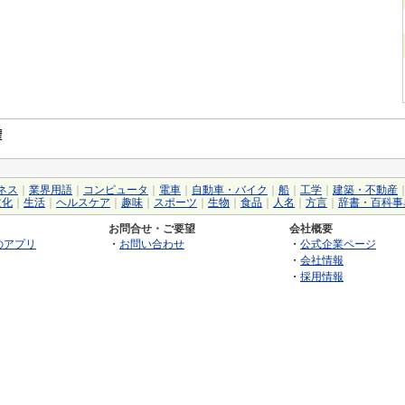
権
ネス
｜
業界用語
｜
コンピュータ
｜
電車
｜
自動車・バイク
｜
船
｜
工学
｜
建築・不動産
文化
｜
生活
｜
ヘルスケア
｜
趣味
｜
スポーツ
｜
生物
｜
食品
｜
人名
｜
方言
｜
辞書・百科事
お問合せ・ご要望
会社概要
のアプリ
・
お問い合わせ
・
公式企業ページ
・
会社情報
・
採用情報