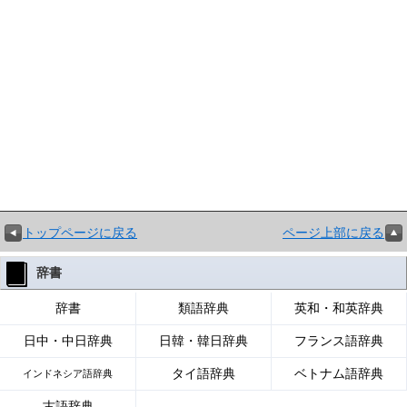
トップページに戻る
ページ上部に戻る
辞書
辞書
類語辞典
英和・和英辞典
日中・中日辞典
日韓・韓日辞典
フランス語辞典
タイ語辞典
ベトナム語辞典
インドネシア語辞典
古語辞典