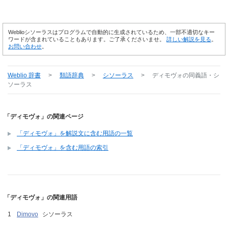
Weblioシソーラスはプログラムで自動的に生成されているため、一部不適切なキー
ワードが含まれていることもあります。ご了承くださいませ。
詳しい解説を見る
。
お問い合わせ
。
Weblio 辞書
>
類語辞典
>
シソーラス
>
ディモヴォ
の同義語・シ
ソーラス
「ディモヴォ」の関連ページ
「ディモヴォ」を解説文に含む用語の一覧
「ディモヴォ」を含む用語の索引
「ディモヴォ」の関連用語
Dimovo
シソーラス