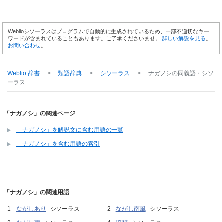
Weblioシソーラスはプログラムで自動的に生成されているため、一部不適切なキー
ワードが含まれていることもあります。ご了承くださいませ。
詳しい解説を見る
。
お問い合わせ
。
Weblio 辞書
>
類語辞典
>
シソーラス
>
ナガノシ
の同義語・シソ
ーラス
「ナガノシ」の関連ページ
「ナガノシ」を解説文に含む用語の一覧
「ナガノシ」を含む用語の索引
「ナガノシ」の関連用語
ながしあり
シソーラス
ながし南風
シソーラス