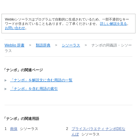
Weblioシソーラスはプログラムで自動的に生成されているため、一部不適切なキー
ワードが含まれていることもあります。ご了承くださいませ。
詳しい解説を見る
。
お問い合わせ
。
Weblio 辞書
>
類語辞典
>
シソーラス
>
ナンボ
の同義語・シソー
ラス
「ナンボ」の関連ページ
「ナンボ」を解説文に含む用語の一覧
「ナンボ」を含む用語の索引
「ナンボ」の関連用語
南保
シソーラス
プライスバラエティ ナンボDEな
んぼ
シソーラス