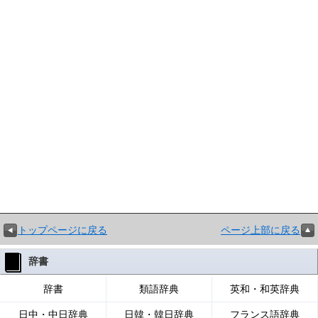
トップページに戻る
ページ上部に戻る
辞書
辞書
類語辞典
英和・和英辞典
日中・中日辞典
日韓・韓日辞典
フランス語辞典