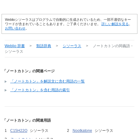
Weblioシソーラスはプログラムで自動的に生成されているため、一部不適切なキー
ワードが含まれていることもあります。ご了承くださいませ。
詳しい解説を見る
。
お問い合わせ
。
Weblio 辞書
>
類語辞典
>
シソーラス
>
ノートカトン
の同義語・
シソーラス
「ノートカトン」の関連ページ
「ノートカトン」を解説文に含む用語の一覧
「ノートカトン」を含む用語の索引
「ノートカトン」の関連用語
C15H22O
シソーラス
Nootkatone
シソーラス