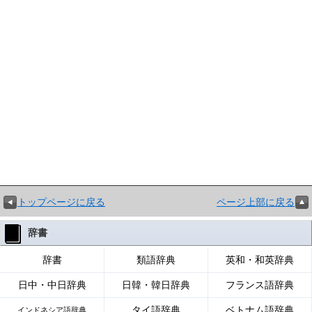
トップページに戻る
ページ上部に戻る
辞書
辞書
類語辞典
英和・和英辞典
日中・中日辞典
日韓・韓日辞典
フランス語辞典
タイ語辞典
ベトナム語辞典
インドネシア語辞典