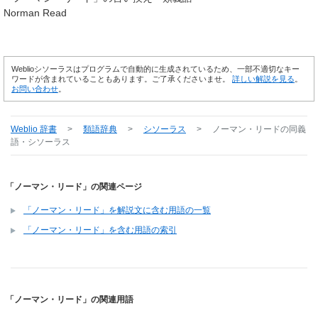
Norman Read
Weblioシソーラスはプログラムで自動的に生成されているため、一部不適切なキー
ワードが含まれていることもあります。ご了承くださいませ。
詳しい解説を見る
。
お問い合わせ
。
Weblio 辞書
>
類語辞典
>
シソーラス
>
ノーマン・リード
の同義
語・シソーラス
「ノーマン・リード」の関連ページ
「ノーマン・リード」を解説文に含む用語の一覧
「ノーマン・リード」を含む用語の索引
「ノーマン・リード」の関連用語