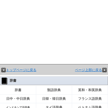
トップページに戻る
ページ上部に戻る
辞書
辞書
類語辞典
英和・和英辞典
日中・中日辞典
日韓・韓日辞典
フランス語辞典
タイ語辞典
ベトナム語辞典
インドネシア語辞典