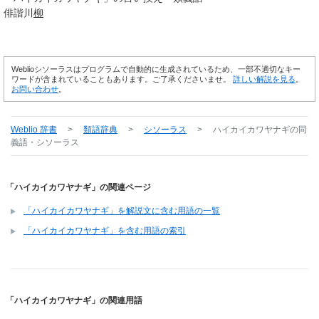
俳諧川
柳
Weblioシソーラスはプログラムで自動的に生成されているため、一部不適切なキー
ワードが含まれていることもあります。ご了承くださいませ。
詳しい解説を見る
。
お問い合わせ
。
Weblio 辞書
>
類語辞典
>
シソーラス
>
ハイカイカワヤナギ
の同
義語・シソーラス
「ハイカイカワヤナギ」の関連ページ
「ハイカイカワヤナギ」を解説文に含む用語の一覧
「ハイカイカワヤナギ」を含む用語の索引
「ハイカイカワヤナギ」の関連用語