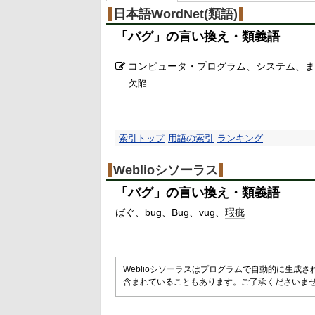
%
日本語WordNet(類語)
「
バグ
」の言い換え・類義語
コンピュータ・プログラム、
システム
、ま
欠陥
索引トップ
用語の索引
ランキング
Weblioシソーラス
「
バグ
」の言い換え・類義語
ばぐ
bug
Bug
vug
瑕疵
Weblioシソーラスはプログラムで自動的に生成
含まれていることもあります。ご了承くださいま