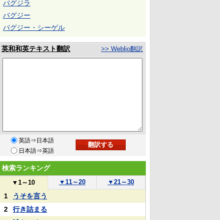
バグジラ
バグジー
バグジー・シーゲル
英和和英テキスト翻訳
>> Weblio翻訳
英語⇒日本語
日本語⇒英語
検索ランキング
▼
11～20
▼
21～30
▼
1～10
1
うそを言う
2
行き詰まる