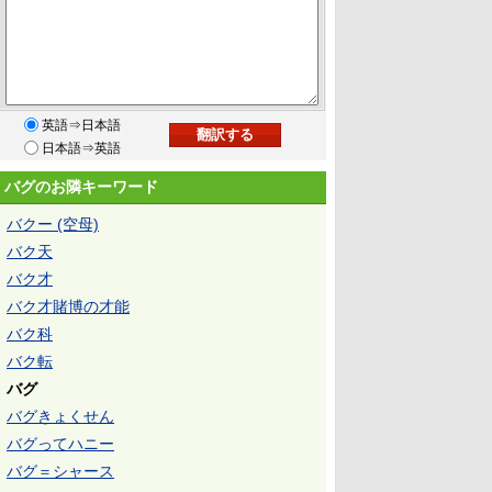
英語⇒日本語
日本語⇒英語
バグのお隣キーワード
バクー (空母)
バク天
バク才
バク才賭博の才能
バク科
バク転
バグ
バグきょくせん
バグってハニー
バグ＝シャース