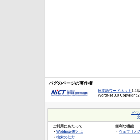
バグのページの著作権
日本語ワードネット
1.1
WordNet 3.0 Copyright 20
ビジ
ご利用にあたって
便利な機能
・
Weblio辞書とは
・
ウェブリオ
・
検索の仕方