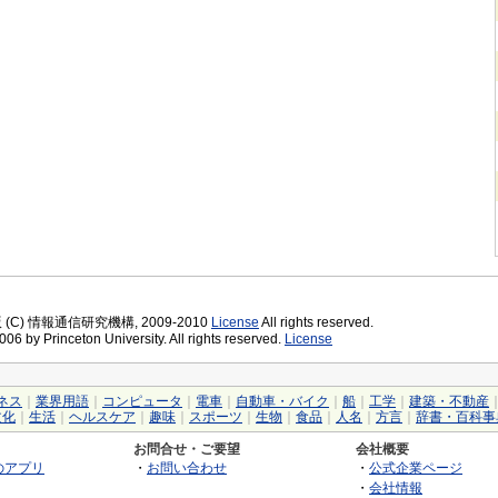
版 (C) 情報通信研究機構, 2009-2010
License
All rights reserved.
06 by Princeton University. All rights reserved.
License
ネス
｜
業界用語
｜
コンピュータ
｜
電車
｜
自動車・バイク
｜
船
｜
工学
｜
建築・不動産
文化
｜
生活
｜
ヘルスケア
｜
趣味
｜
スポーツ
｜
生物
｜
食品
｜
人名
｜
方言
｜
辞書・百科事
お問合せ・ご要望
会社概要
のアプリ
・
お問い合わせ
・
公式企業ページ
・
会社情報