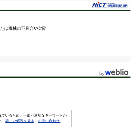
たは
機械
の
不具合
や
欠陥
されているため、一部不適切なキーワードが
せ。
詳しい解説を見る
。
お問い合わせ
。