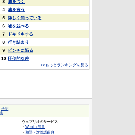
3
嘘をつく
4
嘘を言う
5
詳しく知っている
6
嘘を並べる
7
ドキドキする
8
行き詰まり
9
ピンチに陥る
10
圧倒的な差
>>もっとランキングを見る
｜
学問
典
ウェブリオのサービス
・
Weblio 辞書
・
類語・対義語辞典