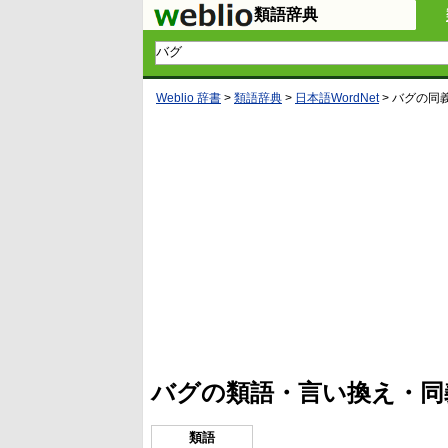
類語辞典
Weblio 辞書
>
類語辞典
>
日本語WordNet
>
バグ
の同
L
/
U
o
n
a
m
d
u
e
t
d
e
:
4
バグの類語・言い換え・同
1
.
2
1
類語