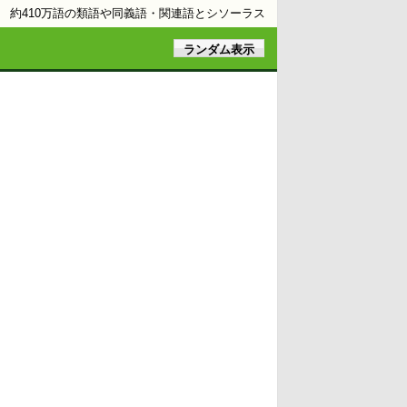
約410万語の類語や同義語・関連語とシソーラス