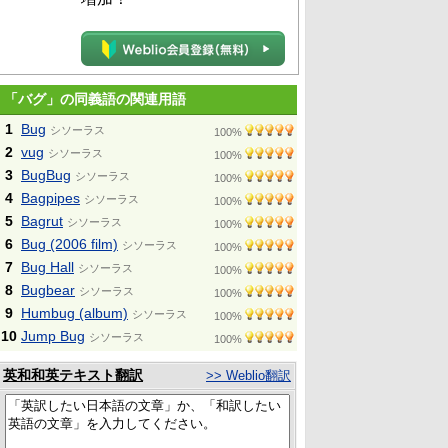
「バグ」の同義語の関連用語
1
Bug
シソーラス
100%
2
vug
シソーラス
100%
3
BugBug
シソーラス
100%
4
Bagpipes
シソーラス
100%
5
Bagrut
シソーラス
100%
6
Bug (2006 film)
シソーラス
100%
7
Bug Hall
シソーラス
100%
8
Bugbear
シソーラス
100%
9
Humbug (album)
シソーラス
100%
10
Jump Bug
シソーラス
100%
英和和英テキスト翻訳
>> Weblio翻訳