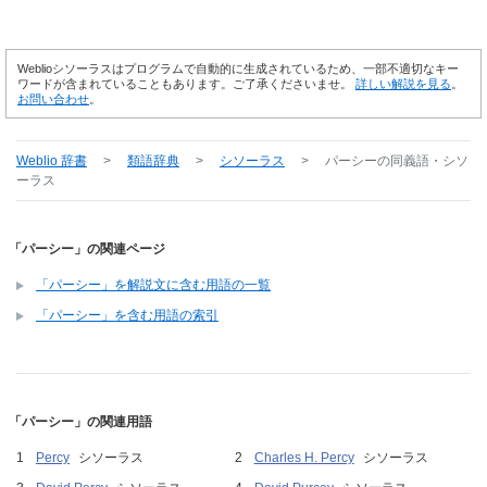
Weblioシソーラスはプログラムで自動的に生成されているため、一部不適切なキー
ワードが含まれていることもあります。ご了承くださいませ。
詳しい解説を見る
。
お問い合わせ
。
Weblio 辞書
>
類語辞典
>
シソーラス
>
パーシー
の同義語・シソ
ーラス
「パーシー」の関連ページ
「パーシー」を解説文に含む用語の一覧
「パーシー」を含む用語の索引
「パーシー」の関連用語
Percy
シソーラス
Charles H. Percy
シソーラス