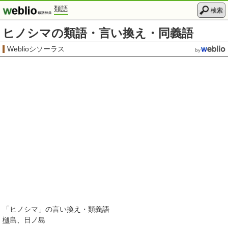
類語
検索
ヒノシマの類語・言い換え・同義語
Weblioシソーラス
「
ヒノシマ
」の言い換え・類義語
樋
島
日ノ島