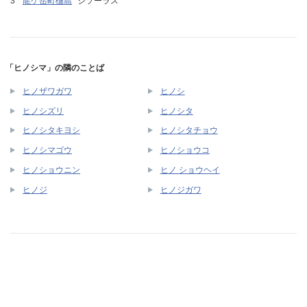
龍ケ岳町樋島
シソーラス
「ヒノシマ」の隣のことば
ヒノザワガワ
ヒノシ
ヒノシズリ
ヒノシタ
ヒノシタキヨシ
ヒノシタチョウ
ヒノシマゴウ
ヒノショウコ
ヒノショウニン
ヒノ ショウヘイ
ヒノジ
ヒノジガワ