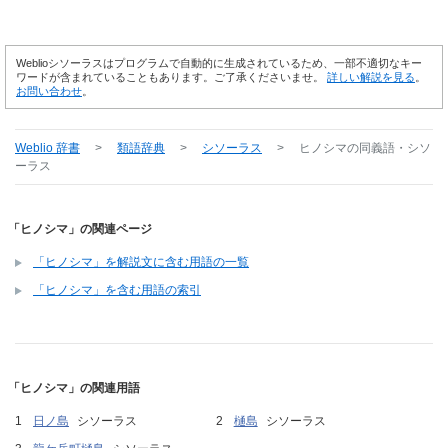
Weblioシソーラスはプログラムで自動的に生成されているため、一部不適切なキー
ワードが含まれていることもあります。ご了承くださいませ。
詳しい解説を見る
。
お問い合わせ
。
Weblio 辞書
>
類語辞典
>
シソーラス
>
ヒノシマ
の同義語・シソ
ーラス
「ヒノシマ」の関連ページ
「ヒノシマ」を解説文に含む用語の一覧
「ヒノシマ」を含む用語の索引
「ヒノシマ」の関連用語
日ノ島
シソーラス
樋島
シソーラス