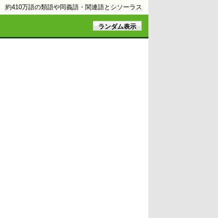
約410万語の類語や同義語・関連語とシソーラス