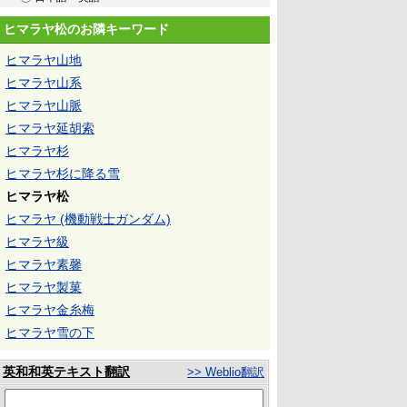
ヒマラヤ松のお隣キーワード
ヒマラヤ山地
ヒマラヤ山系
ヒマラヤ山脈
ヒマラヤ延胡索
ヒマラヤ杉
ヒマラヤ杉に降る雪
ヒマラヤ松
ヒマラヤ (機動戦士ガンダム)
ヒマラヤ級
ヒマラヤ素馨
ヒマラヤ製菓
ヒマラヤ金糸梅
ヒマラヤ雪の下
英和和英テキスト翻訳
>> Weblio翻訳