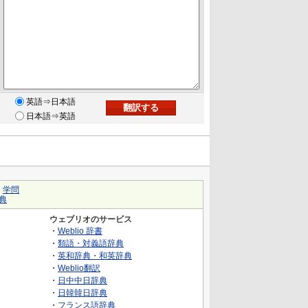
英語⇒日本語
日本語⇒英語
｜
学問
典
ウェブリオのサービス
・
Weblio 辞書
・
類語・対義語辞典
・
英和辞典・和英辞典
・
Weblio翻訳
・
日中中日辞典
・
日韓韓日辞典
・
フランス語辞典