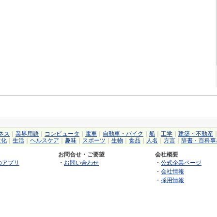
ネス
｜
業界用語
｜
コンピュータ
｜
電車
｜
自動車・バイク
｜
船
｜
工学
｜
建築・不動産
文化
｜
生活
｜
ヘルスケア
｜
趣味
｜
スポーツ
｜
生物
｜
食品
｜
人名
｜
方言
｜
辞書・百科事
お問合せ・ご要望
会社概要
のアプリ
・
お問い合わせ
・
公式企業ページ
・
会社情報
・
採用情報