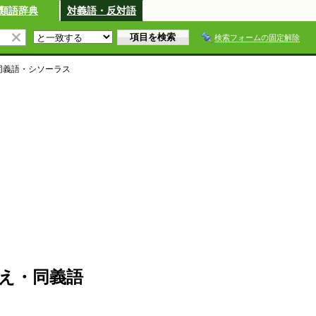
類語辞典
対義語・反対語
検索フォームの固定解除
同義語・シソーラス
え・同義語