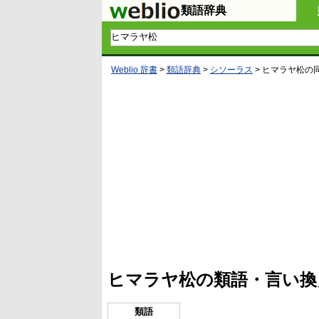
類語辞典
Weblio 辞書
>
類語辞典
>
シソーラス
>
ヒマラヤ松
の
L
/
U
o
n
a
m
d
u
e
t
d
e
:
4
ヒマラヤ松の類語・言い換
5
.
3
3
類語