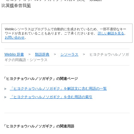
比翼
蝶
春曾我
菊
Weblioシソーラスはプログラムで自動的に生成されているため、一部不適切なキー
ワードが含まれていることもあります。ご了承くださいませ。
詳しい解説を見る
。
お問い合わせ
。
Weblio 辞書
>
類語辞典
>
シソーラス
>
ヒヨクチョウハルノソガ
ギク
の同義語・シソーラス
「ヒヨクチョウハルノソガギク」の関連ページ
「ヒヨクチョウハルノソガギク」を解説文に含む用語の一覧
「ヒヨクチョウハルノソガギク」を含む用語の索引
「ヒヨクチョウハルノソガギク」の関連用語