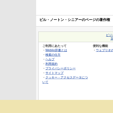
ビル・ノートン・シニアーのページの著作権
ビジ
ご利用にあたって
便利な機能
・
Weblio辞書とは
・
ウェブリオ
・
検索の仕方
・
ヘルプ
・
利用規約
・
プライバシーポリシー
・
サイトマップ
・
クッキー・アクセスデータにつ
いて