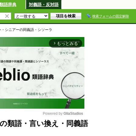
類語辞典
対義語・反対語
検索フォームの固定解除
ン・シニアー
の同義語・シソーラ
もっとみる
arrow_forward_ios
Powered by 
GliaStudios
の類語・言い換え・同義語
M