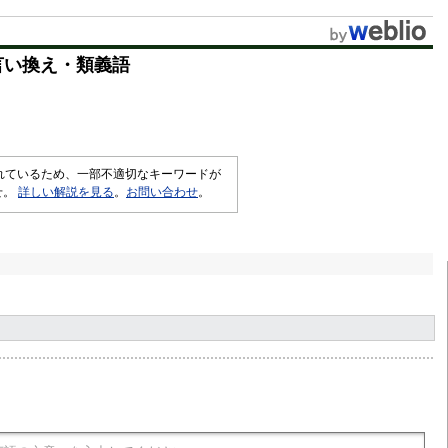
u
t
言い換え・類義語
e
されているため、一部不適切なキーワードが
せ。
詳しい解説を見る
。
お問い合わせ
。