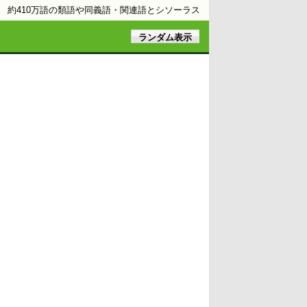
約410万語の類語や同義語・関連語とシソーラス