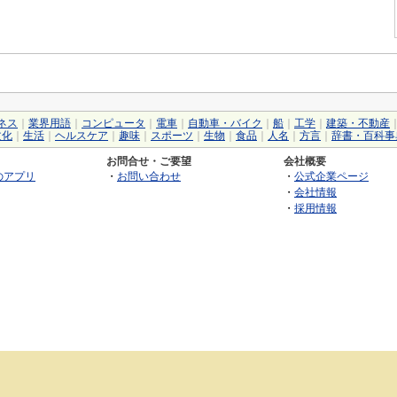
ネス
｜
業界用語
｜
コンピュータ
｜
電車
｜
自動車・バイク
｜
船
｜
工学
｜
建築・不動産
文化
｜
生活
｜
ヘルスケア
｜
趣味
｜
スポーツ
｜
生物
｜
食品
｜
人名
｜
方言
｜
辞書・百科事
お問合せ・ご要望
会社概要
のアプリ
・
お問い合わせ
・
公式企業ページ
・
会社情報
・
採用情報