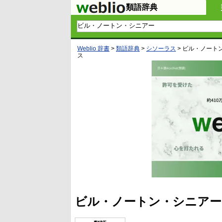
類語辞典
Weblio 辞書
>
類語辞典
>
シソーラス
>
ビル・ノート
ス
ビル・ノートン・シニアー