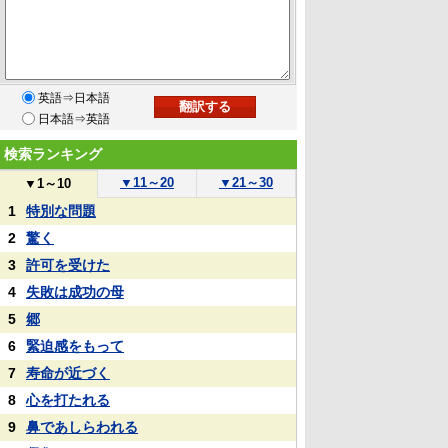
英語⇒日本語
日本語⇒英語
検索ランキング
▼
11～20
▼
21～30
▼
1～10
1
特別な問題
2
驚く
3
許可を受けた
4
失敗は成功の母
5
郷
6
緊迫感をもって
7
寿命が近づく
8
心を打たれる
9
鼻であしらわれる