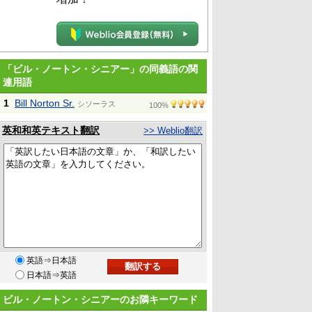
「ビル・ノートン・シニアー」の同義語の関
連用語
1
Bill Norton Sr.
シソーラス
100%
英和和英テキスト翻訳
>> Weblio翻訳
英語⇒日本語
日本語⇒英語
ビル・ノートン・シニアーのお隣キーワード