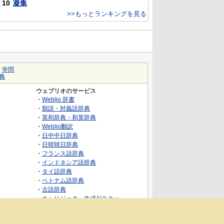
10
凝集
>>もっとランキングを見る
｜
学問
典
ウェブリオのサービス
・
Weblio 辞書
・
類語・対義語辞典
・
英和辞典・和英辞典
・
Weblio翻訳
・
日中中日辞典
・
日韓韓日辞典
・
フランス語辞典
・
インドネシア語辞典
・
タイ語辞典
・
ベトナム語辞典
・
古語辞典
・
キャリジェネ～生成AIスクー
ル・AIスキルでキャリアアップ～