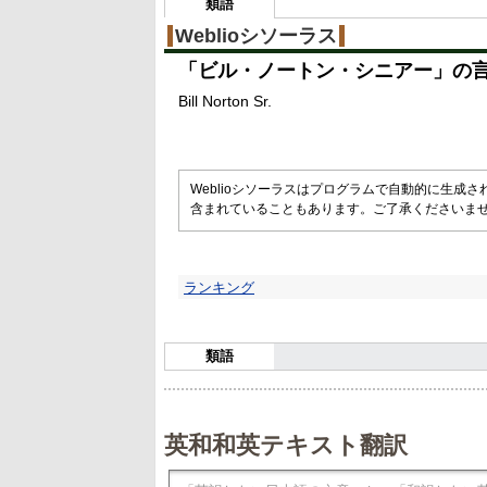
類語
Weblioシソーラス
「
ビル・ノートン・シニアー
」の
Bill Norton Sr.
Weblioシソーラスはプログラムで自動的に生成
含まれていることもあります。ご了承くださいま
ランキング
類語
英和和英テキスト翻訳