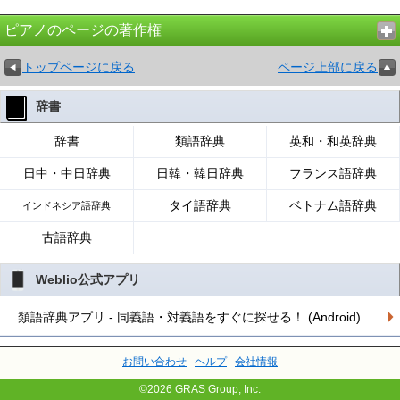
ピアノのページの著作権
トップページに戻る
ページ上部に戻る
辞書
辞書
類語辞典
英和・和英辞典
日中・中日辞典
日韓・韓日辞典
フランス語辞典
タイ語辞典
ベトナム語辞典
インドネシア語辞典
古語辞典
Weblio公式アプリ
類語辞典アプリ - 同義語・対義語をすぐに探せる！ (Android)
お問い合わせ
ヘルプ
会社情報
©2026 GRAS Group, Inc.