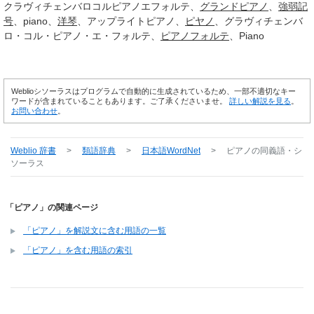
クラヴィチェンバロコルピアノエフォルテ
グランドピアノ
強弱
記
号
piano
洋琴
アップライトピアノ
ピヤノ
グラヴィチェンバ
ロ・コル・ピアノ・エ・フォルテ
ピアノフォルテ
Piano
Weblioシソーラスはプログラムで自動的に生成されているため、一部不適切なキー
ワードが含まれていることもあります。ご了承くださいませ。
詳しい解説を見る
。
お問い合わせ
。
Weblio 辞書
>
類語辞典
>
日本語WordNet
>
ピアノ
の同義語・シ
ソーラス
「ピアノ」の関連ページ
「ピアノ」を解説文に含む用語の一覧
「ピアノ」を含む用語の索引