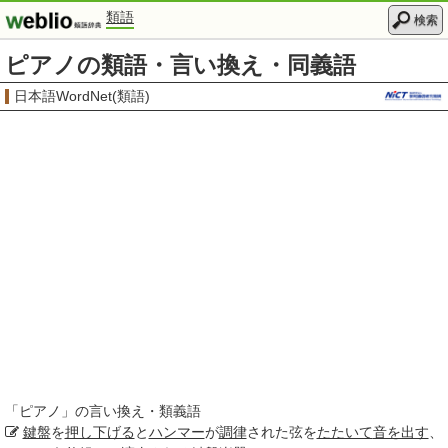
類語
検索
ピアノの類語・言い換え・同義語
日本語WordNet(類語)
「
ピアノ
」の言い換え・類義語
鍵盤
を
押し下げる
と
ハンマー
が
調律
された弦を
たたいて
音を出す
、