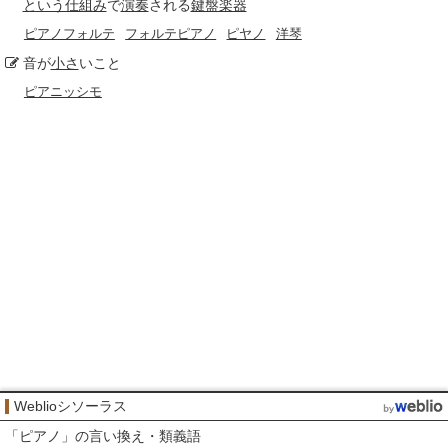
という仕組み
で
演奏
される
鍵盤楽器
ピアノフォルテ
フォルテピアノ
ピヤノ
洋琴
音が
小さ
いこと
ピアニッシモ
Weblioシソーラス
「
ピアノ
」の言い換え・類義語