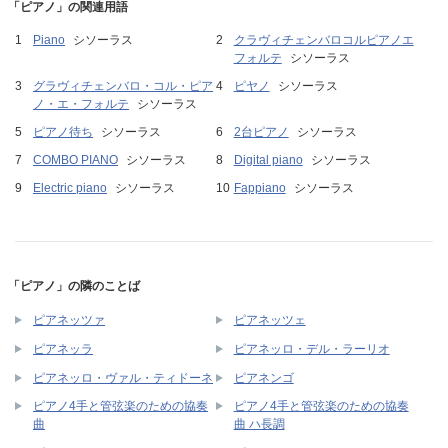
「ピアノ」の関連用語
Piano
シソーラス
クラヴィチェンバロコルピアノエ
フォルテ
シソーラス
グラヴィチェンバロ・コル・ピア
ピヤノ
シソーラス
ノ・エ・フォルテ
シソーラス
ピアノ待ち
シソーラス
2台ピアノ
シソーラス
COMBO PIANO
シソーラス
Digital piano
シソーラス
Electric piano
シソーラス
Fappiano
シソーラス
「ピアノ」の隣のことば
ピアネッツァ
ピアネッツェ
ピアネッラ
ピアネッロ・デル・ラーリオ
ピアネッロ・ヴァル・ティドーネ
ピアネンゴ
ピアノ4手と管弦楽のための協奏
ピアノ4手と管弦楽のための協奏
曲
曲 ハ長調