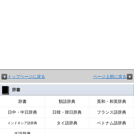
トップページに戻る
ページ上部に戻る
辞書
辞書
類語辞典
英和・和英辞典
日中・中日辞典
日韓・韓日辞典
フランス語辞典
タイ語辞典
ベトナム語辞典
インドネシア語辞典
古語辞典