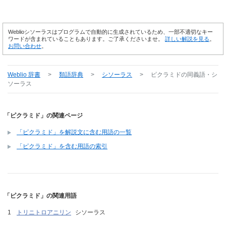
Weblioシソーラスはプログラムで自動的に生成されているため、一部不適切なキー
ワードが含まれていることもあります。ご了承くださいませ。
詳しい解説を見る
。
お問い合わせ
。
Weblio 辞書
>
類語辞典
>
シソーラス
>
ピクラミド
の同義語・シ
ソーラス
「ピクラミド」の関連ページ
「ピクラミド」を解説文に含む用語の一覧
「ピクラミド」を含む用語の索引
「ピクラミド」の関連用語
トリニトロアニリン
シソーラス