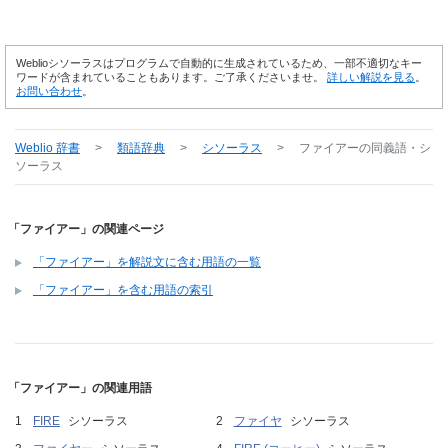
Weblioシソーラスはプログラムで自動的に生成されているため、一部不適切なキー
ワードが含まれていることもあります。ご了承くださいませ。
詳しい解説を見る
。
お問い合わせ
。
Weblio 辞書
>
類語辞典
>
シソーラス
>
ファイアー
の同義語・シ
ソーラス
「ファイアー」の関連ページ
「ファイアー」を解説文に含む用語の一覧
「ファイアー」を含む用語の索引
「ファイアー」の関連用語
FIRE
シソーラス
ファイヤ
シソーラス