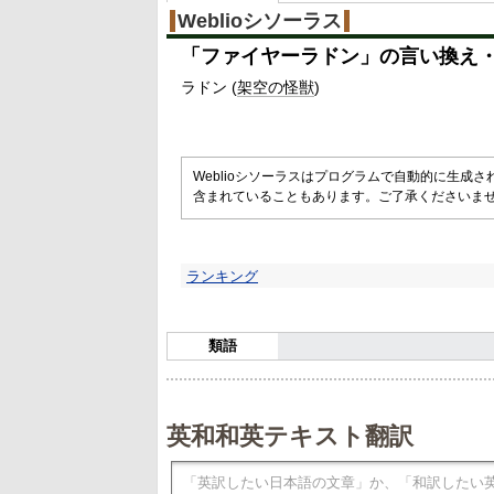
Weblioシソーラス
「
ファイヤーラドン
」の言い換え
ラドン (
架空の
怪獣
)
Weblioシソーラスはプログラムで自動的に生成
含まれていることもあります。ご了承くださいま
ランキング
類語
英和和英テキスト翻訳