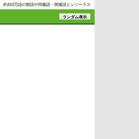
約410万語の類語や同義語・関連語とシソーラス