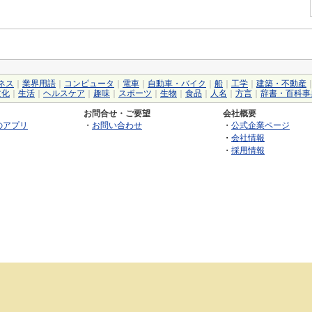
ネス
｜
業界用語
｜
コンピュータ
｜
電車
｜
自動車・バイク
｜
船
｜
工学
｜
建築・不動産
文化
｜
生活
｜
ヘルスケア
｜
趣味
｜
スポーツ
｜
生物
｜
食品
｜
人名
｜
方言
｜
辞書・百科事
お問合せ・ご要望
会社概要
のアプリ
・
お問い合わせ
・
公式企業ページ
・
会社情報
・
採用情報
©2026 GRAS Group, Inc.
RSS