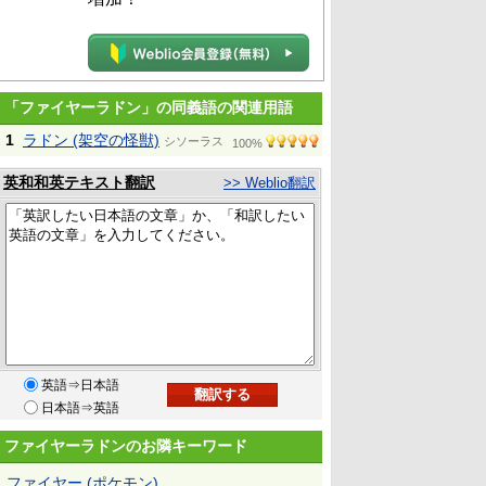
「ファイヤーラドン」の同義語の関連用語
1
ラドン (架空の怪獣)
シソーラス
100%
英和和英テキスト翻訳
>> Weblio翻訳
英語⇒日本語
日本語⇒英語
ファイヤーラドンのお隣キーワード
ファイヤー (ポケモン)