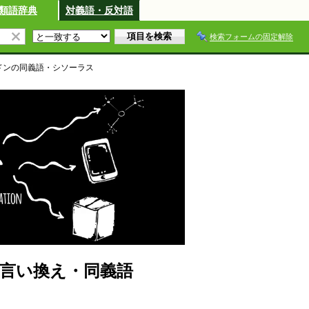
類語辞典
対義語・反対語
検索フォームの固定解除
ドン
の同義語・シソーラス
言い換え・同義語