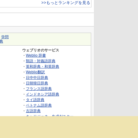
>>もっとランキングを見る
｜
学問
典
ウェブリオのサービス
・
Weblio 辞書
・
類語・対義語辞典
・
英和辞典・和英辞典
・
Weblio翻訳
・
日中中日辞典
・
日韓韓日辞典
・
フランス語辞典
・
インドネシア語辞典
・
タイ語辞典
・
ベトナム語辞典
・
古語辞典
・
キャリジェネ～生成AIスクー
ル・AIスキルでキャリアアップ～