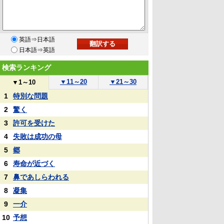
英語⇒日本語
日本語⇒英語
検索ランキング
▼
11～20
▼
21～30
▼
1～10
1
特別な問題
2
驚く
3
許可を受けた
4
失敗は成功の母
5
郷
6
寿命が近づく
7
鼻であしらわれる
8
凝集
9
一介
10
予想