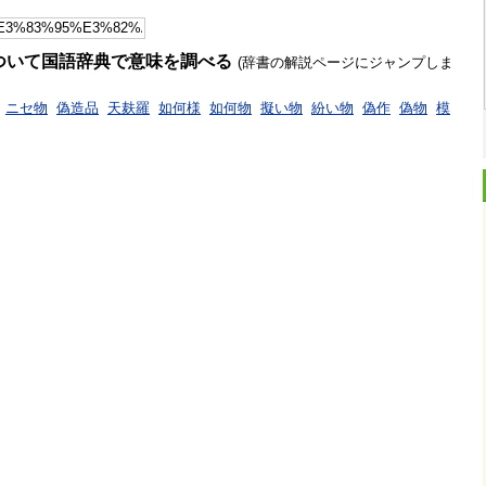
ついて国語辞典で意味を調べる
(辞書の解説ページにジャンプしま
ニセ物
偽造品
天麸羅
如何様
如何物
擬い物
紛い物
偽作
偽物
模