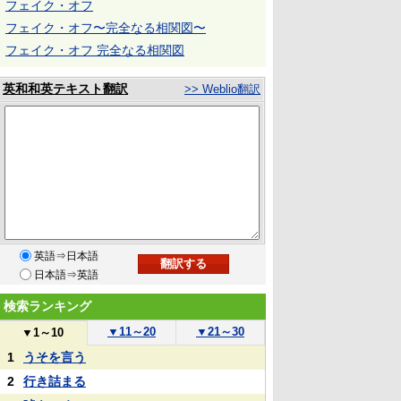
フェイク・オフ
フェイク・オフ〜完全なる相関図〜
フェイク・オフ 完全なる相関図
英和和英テキスト翻訳
>> Weblio翻訳
英語⇒日本語
日本語⇒英語
検索ランキング
▼
11～20
▼
21～30
▼
1～10
1
うそを言う
2
行き詰まる