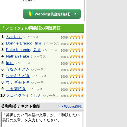
「フェイク」の同義語の関連用語
1
ふぇいく
シソーラス
100%
2
Donnie Brasco (film)
シソーラス
100%
3
Fake Incoming Call
シソーラス
100%
4
Nathan Fake
シソーラス
100%
5
fake
シソーラス
100%
6
うなぎもどき
シソーラス
100%
7
ウナギもどき
シソーラス
100%
8
ウナギモドキ
シソーラス
100%
9
ニセ蒲焼き
シソーラス
100%
10
フェイクちゃくしん
シソーラス
100%
英和和英テキスト翻訳
>> Weblio翻訳