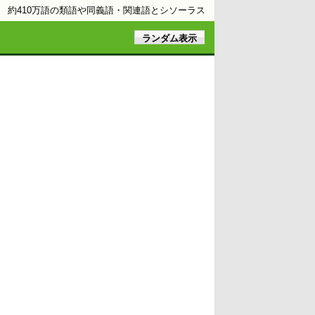
約410万語の類語や同義語・関連語とシソーラス