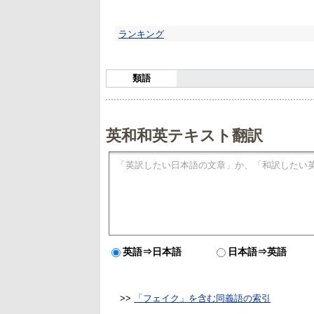
ランキング
類語
英和和英テキスト翻訳
英語⇒日本語
日本語⇒英語
>>
「フェイク」を含む同義語の索引