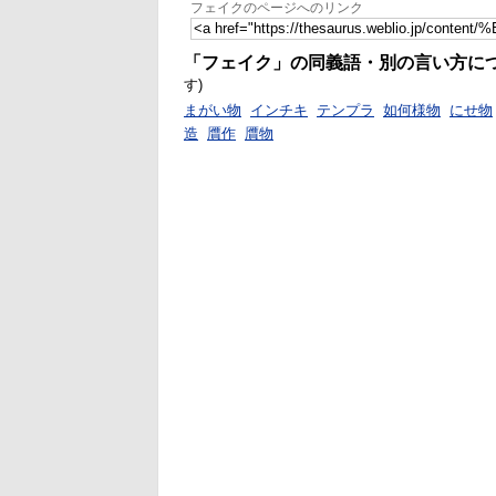
フェイクのページへのリンク
「フェイク」の同義語・別の言い方に
す)
まがい物
インチキ
テンプラ
如何様物
にせ物
造
贋作
贋物