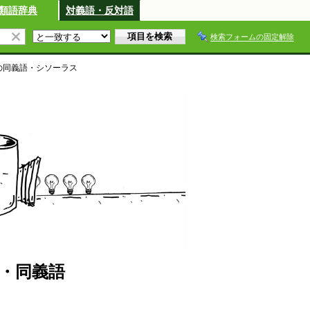
類語辞典
対義語・反対語
検索フォームの固定解除
の同義語・シソーラス
・同義語