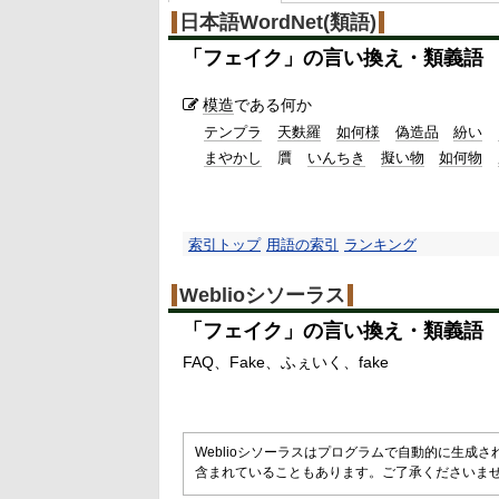
日本語WordNet(類語)
「
フェイク
」の言い換え・類義語
模造
である何か
テンプラ
天麩羅
如何様
偽造品
紛い
まやかし
贋
いんちき
擬い物
如何物
索引トップ
用語の索引
ランキング
Weblioシソーラス
「
フェイク
」の言い換え・類義語
FAQ
Fake
ふぇいく
fake
Weblioシソーラスはプログラムで自動的に生成
含まれていることもあります。ご了承くださいま