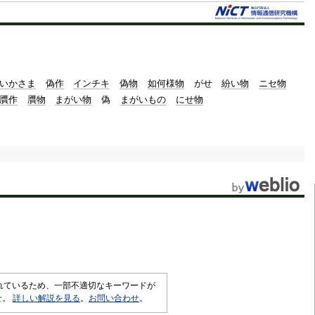
いかさま
偽作
インチキ
偽物
如何様物
がせ
紛い物
ニセ物
贋作
贋物
まがい物
偽
まがいもの
にせ物
されているため、一部不適切なキーワードが
せ。
詳しい解説を見る
。
お問い合わせ
。