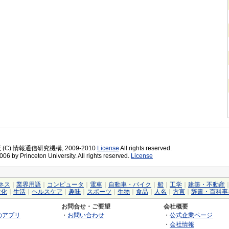
版 (C) 情報通信研究機構, 2009-2010
License
All rights reserved.
06 by Princeton University. All rights reserved.
License
ネス
｜
業界用語
｜
コンピュータ
｜
電車
｜
自動車・バイク
｜
船
｜
工学
｜
建築・不動産
文化
｜
生活
｜
ヘルスケア
｜
趣味
｜
スポーツ
｜
生物
｜
食品
｜
人名
｜
方言
｜
辞書・百科事
お問合せ・ご要望
会社概要
のアプリ
・
お問い合わせ
・
公式企業ページ
・
会社情報