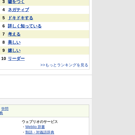
3
嘘をつく
4
ネガティブ
5
ドキドキする
6
詳しく知っている
7
考える
8
美しい
9
嬉しい
10
リーダー
>>もっとランキングを見る
｜
学問
典
ウェブリオのサービス
・
Weblio 辞書
・
類語・対義語辞典