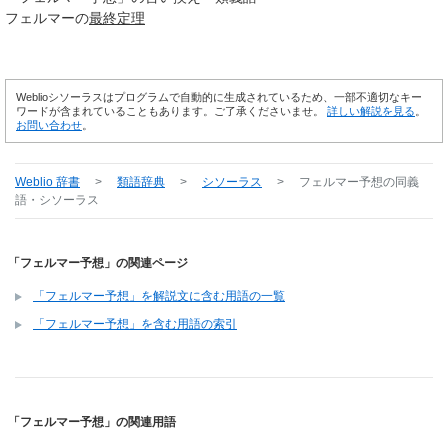
フェルマーの
最終
定理
Weblioシソーラスはプログラムで自動的に生成されているため、一部不適切なキー
ワードが含まれていることもあります。ご了承くださいませ。
詳しい解説を見る
。
お問い合わせ
。
Weblio 辞書
>
類語辞典
>
シソーラス
>
フェルマー予想
の同義
語・シソーラス
「フェルマー予想」の関連ページ
「フェルマー予想」を解説文に含む用語の一覧
「フェルマー予想」を含む用語の索引
「フェルマー予想」の関連用語