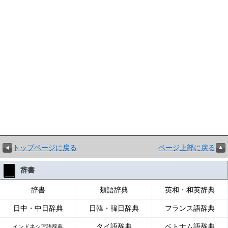
トップページに戻る
ページ上部に戻る
辞書
辞書
類語辞典
英和・和英辞典
日中・中日辞典
日韓・韓日辞典
フランス語辞典
タイ語辞典
ベトナム語辞典
インドネシア語辞典