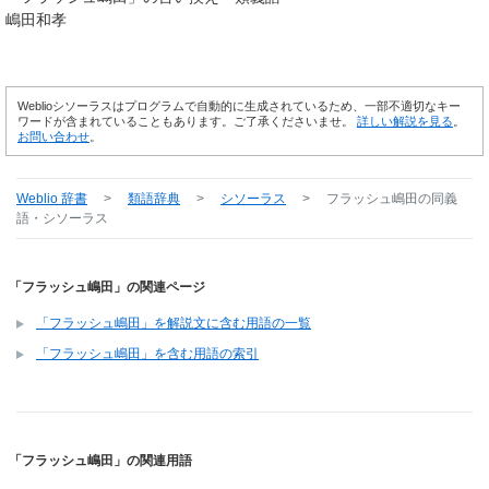
嶋田和孝
Weblioシソーラスはプログラムで自動的に生成されているため、一部不適切なキー
ワードが含まれていることもあります。ご了承くださいませ。
詳しい解説を見る
。
お問い合わせ
。
Weblio 辞書
>
類語辞典
>
シソーラス
>
フラッシュ嶋田
の同義
語・シソーラス
「フラッシュ嶋田」の関連ページ
「フラッシュ嶋田」を解説文に含む用語の一覧
「フラッシュ嶋田」を含む用語の索引
「フラッシュ嶋田」の関連用語