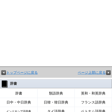
トップページに戻る
ページ上部に戻る
辞書
辞書
類語辞典
英和・和英辞典
日中・中日辞典
日韓・韓日辞典
フランス語辞典
タイ語辞典
ベトナム語辞典
インドネシア語辞典