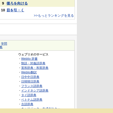
9
後ろを向ける
10
目を引・く
>>もっとランキングを見る
｜
学問
典
ウェブリオのサービス
・
Weblio 辞書
・
類語・対義語辞典
・
英和辞典・和英辞典
・
Weblio翻訳
・
日中中日辞典
・
日韓韓日辞典
・
フランス語辞典
・
インドネシア語辞典
・
タイ語辞典
・
ベトナム語辞典
・
古語辞典
・
キャリジェネ～生成AIスクー