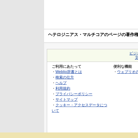
ヘテロジニアス・マルチコアのページの著作
ビジ
ご利用にあたって
便利な機能
・
Weblio辞書とは
・
ウェブリオ
・
検索の仕方
・
ヘルプ
・
利用規約
・
プライバシーポリシー
・
サイトマップ
・
クッキー・アクセスデータにつ
いて