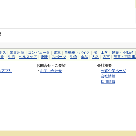
権
ネス
｜
業界用語
｜
コンピュータ
｜
電車
｜
自動車・バイク
｜
船
｜
工学
｜
建築・不動産
文化
｜
生活
｜
ヘルスケア
｜
趣味
｜
スポーツ
｜
生物
｜
食品
｜
人名
｜
方言
｜
辞書・百科事
お問合せ・ご要望
会社概要
のアプリ
・
お問い合わせ
・
公式企業ページ
・
会社情報
・
採用情報