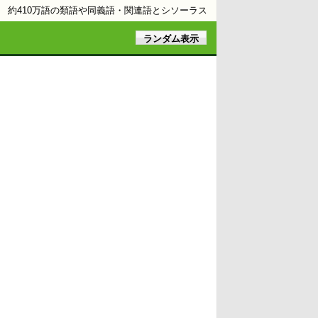
約410万語の類語や同義語・関連語とシソーラス