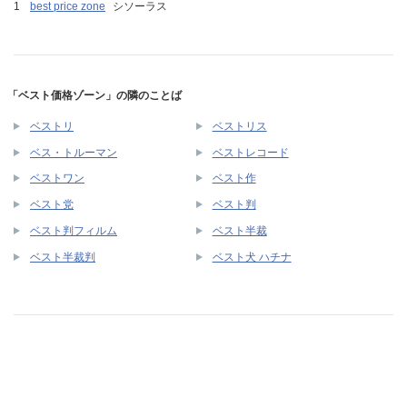
best price zone
シソーラス
「ベスト価格ゾーン」の隣のことば
ベストリ
ベストリス
ベス・トルーマン
ベストレコード
ベストワン
ベスト作
ベスト党
ベスト判
ベスト判フィルム
ベスト半裁
ベスト半裁判
ベスト犬 ハチナ