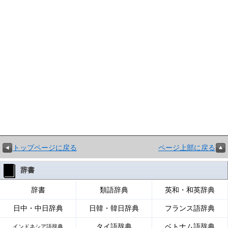
トップページに戻る
ページ上部に戻る
辞書
辞書
類語辞典
英和・和英辞典
日中・中日辞典
日韓・韓日辞典
フランス語辞典
タイ語辞典
ベトナム語辞典
インドネシア語辞典